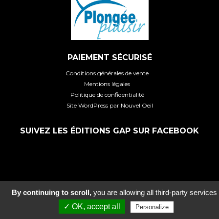
PAIEMENT SÉCURISÉ
Conditions générales de vente
Mentions légales
Politique de confidentialité
Site WordPress par Nouvel Oeil
SUIVEZ LES ÉDITIONS GAP SUR FACEBOOK
Participez au JEU CONCOURS VIA FERRATA FRANÇAISES 6e
X
By continuing to scroll,
you are allowing all third-party services
édition 2025 et tentez de gagner du matériel spécialisé !
✓ OK, accept all
Personalize
Voir le jeu concours