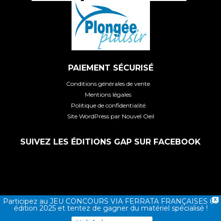
PAIEMENT SÉCURISÉ
Conditions générales de vente
Mentions légales
Politique de confidentialité
Site WordPress par Nouvel Oeil
SUIVEZ LES ÉDITIONS GAP SUR FACEBOOK
Participez au JEU CONCOURS VIA FERRATA FRANÇAISES 6e
X
édition 2025 et tentez de gagner du matériel spécialisé !