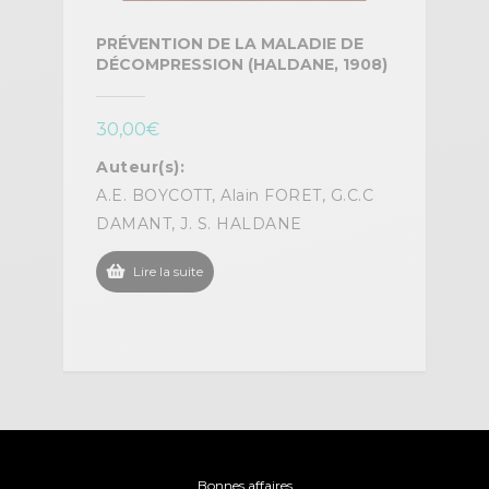
PRÉVENTION DE LA MALADIE DE
DÉCOMPRESSION (HALDANE, 1908)
30,00
€
Auteur(s):
A.E. BOYCOTT, Alain FORET, G.C.C
DAMANT, J. S. HALDANE
Lire la suite
Bonnes affaires