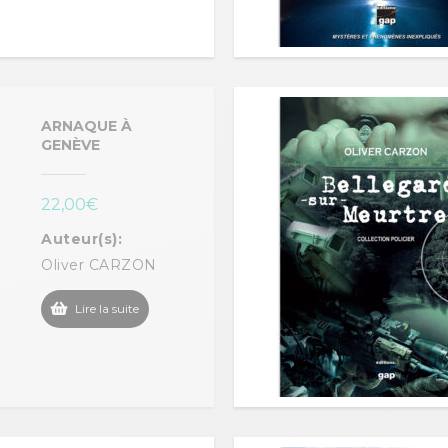
ARNAQUE À
GENÈVE
22,00
€
Auteur(s):
Oliver CARZON
Lire la suite