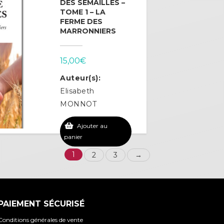
DES SEMAILLES –
TOME 1 – LA
FERME DES
MARRONNIERS
15,00
€
Auteur(s):
Elisabeth
MONNOT
Ajouter au
panier
1
2
3
→
PAIEMENT SÉCURISÉ
Conditions générales de vente