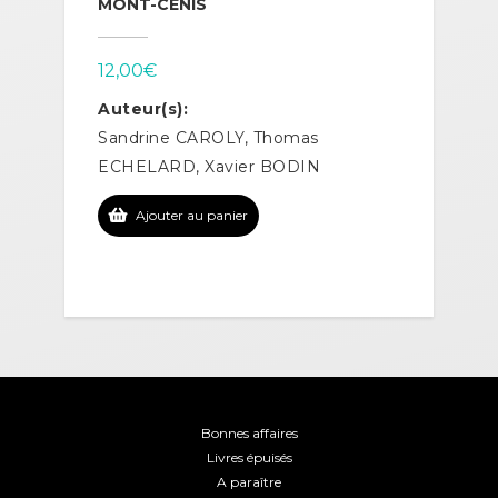
MONT-CENIS
12,00
€
Auteur(s):
Sandrine CAROLY, Thomas
ECHELARD, Xavier BODIN
Ajouter au panier
Bonnes affaires
Livres épuisés
A paraître