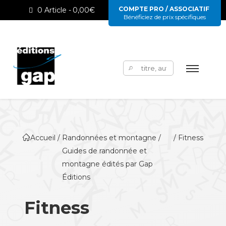
COMPTE PRO / ASSOCIATIF
0 Article
0,00€
Bénéficiez de prix spécifiques
Rechercher :
Accueil
/
Randonnées et montagne /
/ Fitness
Guides de randonnée et
montagne édités par Gap
Éditions
Fitness