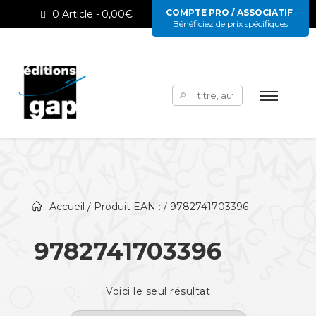
COMPTE PRO / ASSOCIATIF
0 Article
0,00€
Bénéficiez de prix spécifiques
Rechercher :
Accueil
/ Produit EAN : / 9782741703396
9782741703396
Voici le seul résultat