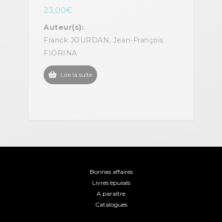
23,00
€
Auteur(s):
Franck JOURDAN, Jean-François
FIORINA
Lire la suite
Bonnes affaires
Livres épuisés
A paraître
Catalogues