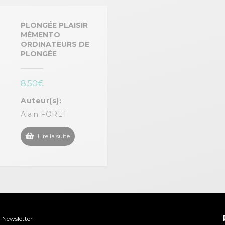
PLONGÉE PLAISIR
MÉMENTO
ORDINATEURS DE
PLONGÉE
8,50
€
Auteur(s):
Alain FORET
Lire la suite
Newsletter