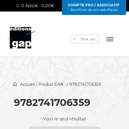
COMPTE PRO / ASSOCIATIF
0 Article
0,00€
Bénéficiez de prix spécifiques
Rechercher :
Accueil
/ Produit EAN : / 9782741706359
9782741706359
Voici le seul résultat