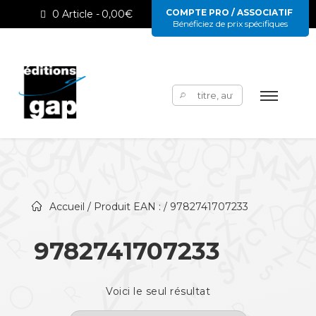
COMPTE PRO / ASSOCIATIF
0 Article
0,00€
Bénéficiez de prix spécifiques
Rechercher :
Accueil
/ Produit EAN : / 9782741707233
9782741707233
Voici le seul résultat