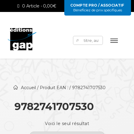
COMPTE PRO / ASSOCIATIF
0 Article
0,00€
Bénéficiez de prix spécifiques
Rechercher :
Accueil
/ Produit EAN : / 9782741707530
9782741707530
Voici le seul résultat