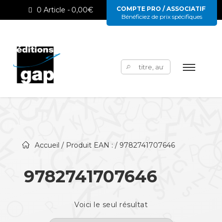
COMPTE PRO / ASSOCIATIF
0 Article
0,00€
Bénéficiez de prix spécifiques
Rechercher :
Accueil
/ Produit EAN : / 9782741707646
9782741707646
Voici le seul résultat