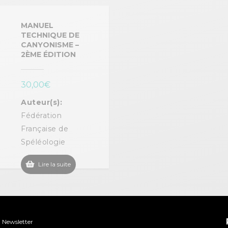
MANUEL
TECHNIQUE DE
CANYONISME –
2ÈME ÉDITION
30,00
€
Auteur(s):
Fédération
Française de
Spéléologie
Lire la suite
Newsletter