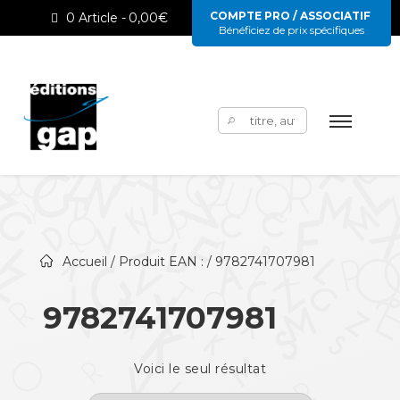
COMPTE PRO / ASSOCIATIF
0 Article
0,00€
Bénéficiez de prix spécifiques
Rechercher :
Accueil
/ Produit EAN : / 9782741707981
9782741707981
Voici le seul résultat