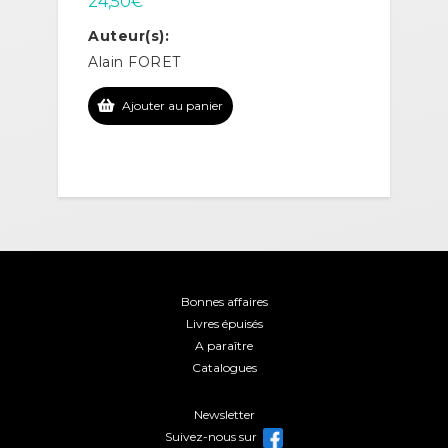
24,50
€
Auteur(s):
Alain FORET
Ajouter au panier
Bonnes affaires
Livres épuisés
A paraître
Catalogues
Newsletter
Suivez-nous sur