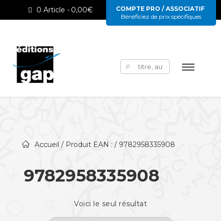
COMPTE PRO / ASSOCIATIF
0 Article
0,00€
Bénéficiez de prix spécifiques
Rechercher :
Accueil
/ Produit EAN : / 9782958335908
9782958335908
Voici le seul résultat