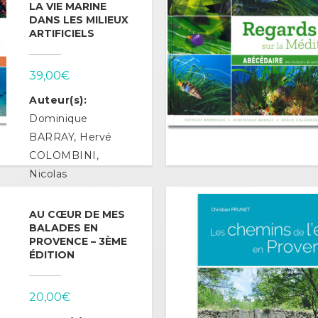
LA VIE MARINE
DANS LES MILIEUX
ARTIFICIELS
39,00
€
Auteur(s):
Dominique
BARRAY, Hervé
COLOMBINI,
Nicolas
BARRAQUE,
Isabelle
AU CŒUR DE MES
BALADES EN
CROIZEAU
PROVENCE – 3ÈME
ÉDITION
Ajouter au
panier
20,00
€