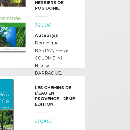
panier
HERBIERS DE
POSIDONIE
39,00
€
Auteur(s):
Dominique
BARRAY, Hervé
COLOMBINI,
Nicolas
BARRAQUE,
Isabelle
LES CHEMINS DE
CROIZEAU
L’EAU EN
PROVENCE – 2ÈME
Ajouter au
ÉDITION
panier
20,00
€