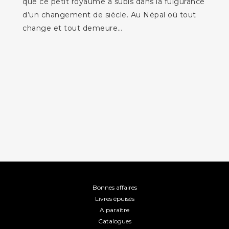
que ce petit royaume a subis dans la fulgurance
d’un changement de siècle. Au Népal où tout
change et tout demeure…
Bonnes affaires
Livres épuisés
A paraître
Catalogues