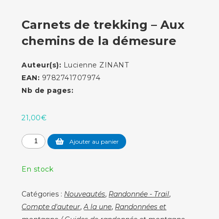
Carnets de trekking – Aux
chemins de la démesure
Auteur(s):
Lucienne ZINANT
EAN:
9782741707974
Nb de pages:
21,00
€
quantité
Ajouter au panier
de
Carnets
En stock
de
trekking
Catégories :
Nouveautés
,
Randonnée - Trail
,
-
Compte d'auteur
,
A la une
,
Randonnées et
Aux