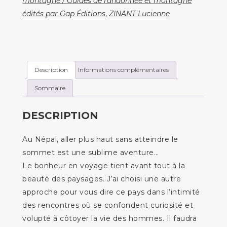
montagne / Guides de randonnée et montagne
chemins
édités par Gap Éditions
,
ZINANT Lucienne
de
la
démesure
Description
Informations complémentaires
Sommaire
DESCRIPTION
Au Népal, aller plus haut sans atteindre le
sommet est une sublime aventure…
Le bonheur en voyage tient avant tout à la
beauté des paysages. J’ai choisi une autre
approche pour vous dire ce pays dans l’intimité
des rencontres où se confondent curiosité et
volupté à côtoyer la vie des hommes. Il faudra