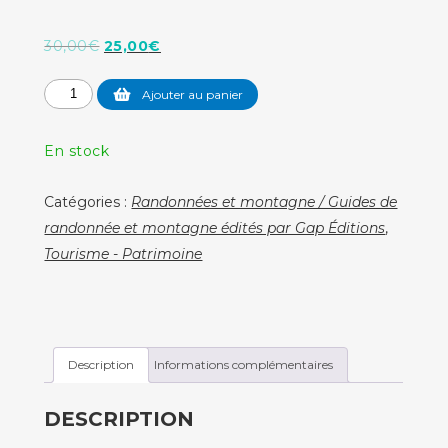
Le
Le
30,00
€
25,00
€
prix
prix
quantité
Ajouter au panier
initial
actuel
de
était :
est :
Guide
30,00€.
25,00€.
En stock
de
la
Catégories :
Randonnées et montagne / Guides de
Réserve
randonnée et montagne édités par Gap Éditions
,
Naturelle
Tourisme - Patrimoine
des
Aiguilles
Rouges
Description
Informations complémentaires
DESCRIPTION