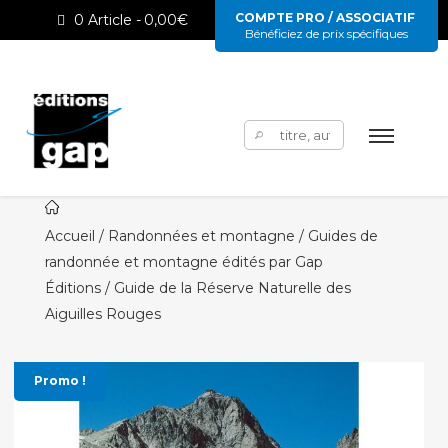
COMPTE PRO / ASSOCIATIF
0 Article
0,00€
Bénéficiez de prix spécifiques
Rechercher :
Accueil
/
Randonnées et montagne / Guides de
randonnée et montagne édités par Gap
Éditions
/ Guide de la Réserve Naturelle des
Aiguilles Rouges
Promo !