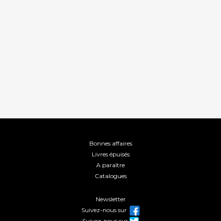
Bonnes affaires
Livres épuisés
A paraître
Catalogues
Newsletter
Suivez-nous sur
Suivez-nous sur