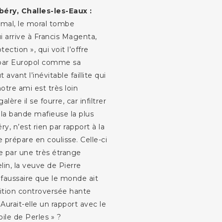
éry, Challes-les-Eaux :
 mal, le moral tombe
i arrive à Francis Magenta,
ection », qui voit l’offre
par Europol comme sa
avant l’inévitable faillite qui
otre ami est très loin
lère il se fourre, car infiltrer
, la bande mafieuse la plus
 n’est rien par rapport à la
 prépare en coulisse. Celle-ci
e par une très étrange
in, la veuve de Pierre
d faussaire que le monde ait
rition controversée hante
 Aurait-elle un rapport avec le
oile de Perles » ?