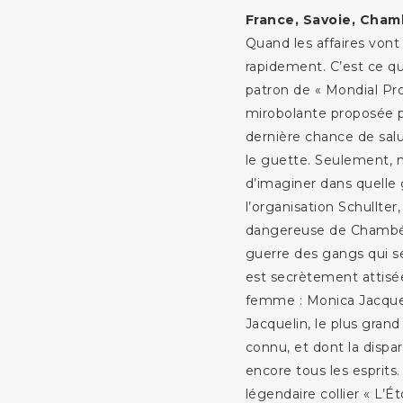
France, Savoie, Chamb
Quand les affaires vont
rapidement. C’est ce qu
patron de « Mondial Prot
mirobolante proposée 
dernière chance de salut 
le guette. Seulement, n
d’imaginer dans quelle ga
l’organisation Schullter
dangereuse de Chambéry,
guerre des gangs qui se
est secrètement attisé
femme : Monica Jacquel
Jacquelin, le plus gran
connu, et dont la dispa
encore tous les esprits.
légendaire collier « L’Ét