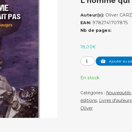
L’homme qui n
Auteur(s):
Oliver CAR
EAN:
9782741707875
Nb de pages:
18,00
€
quantité
Ajouter au pa
de
L'homme
En stock
qui
n'existait
Catégories :
Nouveautés
pas
éditions
,
Livres d'auteurs
Oliver