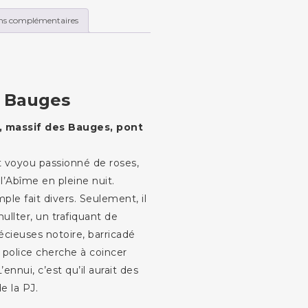
ns complémentaires
s Bauges
, massif des Bauges, pont
it voyou passionné de roses,
l’Abîme en pleine nuit.
mple fait divers. Seulement, il
Shullter, un trafiquant de
écieuses notoire, barricadé
 police cherche à coincer
ennui, c’est qu’il aurait des
e la PJ.