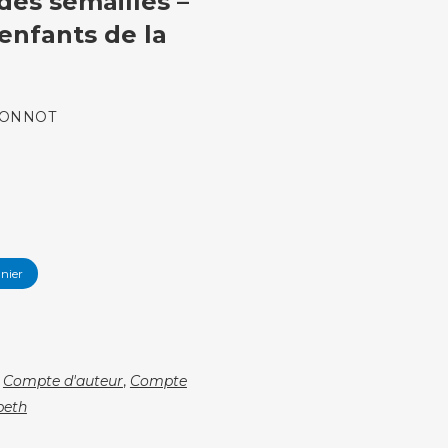
des semailles –
enfants de la
 MONNOT
nier
,
Compte d'auteur
,
Compte
beth