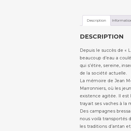
Tome
2
-
Description
Informatio
Les
enfants
DESCRIPTION
de
la
Depuis le succès de « 
Brenne
beaucoup d’eau a coulé
qui s’étire, sereine, i
de la société actuelle.
La mémoire de Jean Mo
Marronniers, où les je
existence agitée. Il est
trayait ses vaches à la 
Des campagnes bressan
nous voilà transportés
les traditions d’antan et