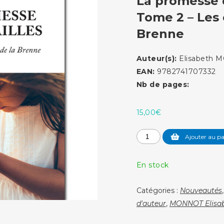
La promesse 
Tome 2 – Les 
Brenne
Auteur(s):
Elisabeth
EAN:
9782741707332
Nb de pages:
15,00
€
quantité
Ajouter au pa
de
La
En stock
promesse
des
Catégories :
Nouveautés
semailles
d'auteur
,
MONNOT Elisa
-