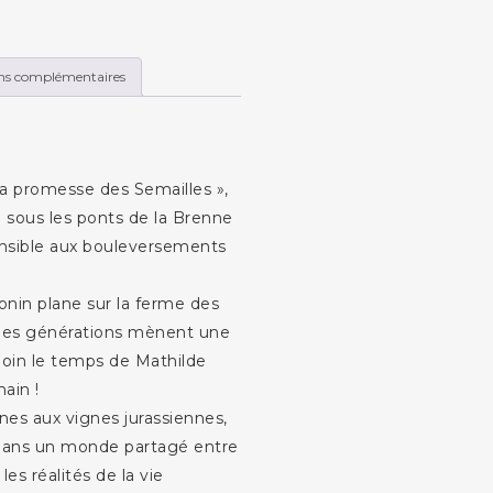
ns complémentaires
La promesse des Semailles »,
 sous les ponts de la Brenne
nsensible aux bouleversements
nin plane sur la ferme des
unes générations mènent une
 loin le temps de Mathilde
main !
es aux vignes jurassiennes,
 dans un monde partagé entre
 les réalités de la vie