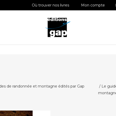
Où trouver nos livres
Mon compte
es de randonnée et montagne édités par Gap
/ Le guide
montagn