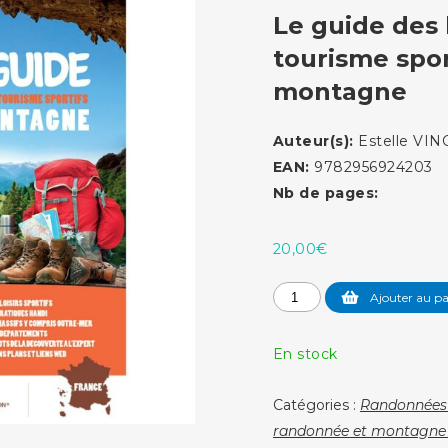
Le guide des l
tourisme spor
montagne
Auteur(s):
Estelle VI
EAN:
9782956924203
Nb de pages:
20,00
€
quantité
Ajouter au pa
de
Le
En stock
guide
des
Catégories :
Randonnées 
loisirs
randonnée et montagne é