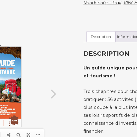
et
Randonnée - Trail
,
VINCE
tourisme
sportifs
en
montagne
Description
Informatio
e
DESCRIPTION
Un guide unique pour 
et tourisme !
Trois chapitres pour cho
pratiquer : 36 activités 
plus douce à la plus int
ses loisirs sportifs de 
connaissance d’investi
financier.