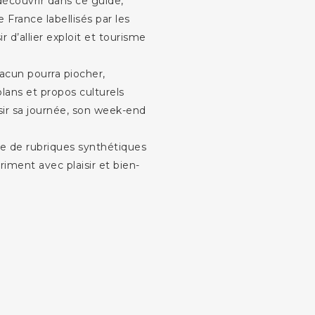
 découvrir dans ce guide,
e France labellisés par les
ir d’allier exploit et tourisme
hacun pourra piocher,
 plans et propos culturels
sir sa journée, son week-end
e de rubriques synthétiques
 riment avec plaisir et bien-