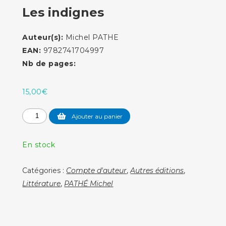
Les indignes
Auteur(s):
Michel PATHE
EAN:
9782741704997
Nb de pages:
15,00
€
quantité
Ajouter au panier
de
Les
En stock
indignes
Catégories :
Compte d'auteur
,
Autres éditions
,
Littérature
,
PATHÉ Michel