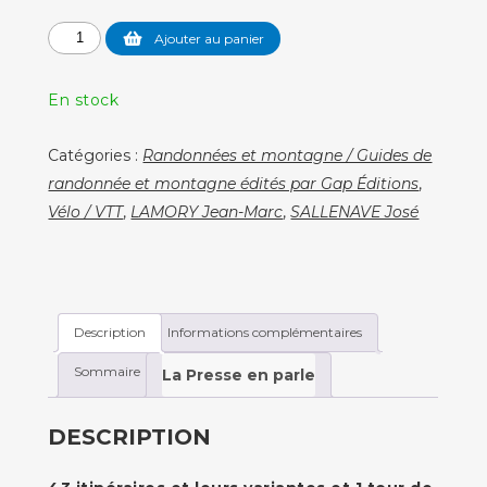
quantité
Ajouter au panier
de
Les
En stock
plus
beaux
Catégories :
Randonnées et montagne / Guides de
itinéraires
randonnée et montagne édités par Gap Éditions
,
cyclos
Vélo / VTT
,
LAMORY Jean-Marc
,
SALLENAVE José
en
Corse
Description
Informations complémentaires
Sommaire
La Presse en parle
DESCRIPTION