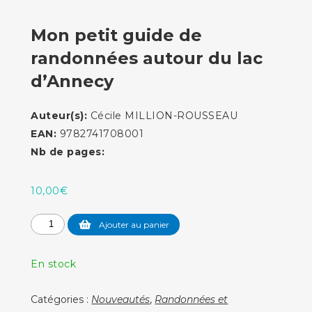
Mon petit guide de
randonnées autour du lac
d’Annecy
Auteur(s):
Cécile MILLION-ROUSSEAU
EAN:
9782741708001
Nb de pages:
10,00
€
quantité
Ajouter au panier
de
Mon
En stock
petit
guide
Catégories :
Nouveautés
,
Randonnées et