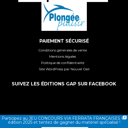
PAIEMENT SÉCURISÉ
Conditions générales de vente
Mentions légales
Politique de confidentialité
Site WordPress par Nouvel Oeil
SUIVEZ LES ÉDITIONS GAP SUR FACEBOOK
Participez au JEU CONCOURS VIA FERRATA FRANÇAISES 6e
X
édition 2025 et tentez de gagner du matériel spécialisé !