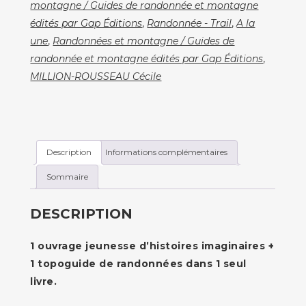
de
montagne / Guides de randonnée et montagne
randonnées
édités par Gap Éditions
,
Randonnée - Trail
,
A la
autour
une
,
Randonnées et montagne / Guides de
du
randonnée et montagne édités par Gap Éditions
,
lac
MILLION-ROUSSEAU Cécile
d'Annecy
Description
Informations complémentaires
Sommaire
DESCRIPTION
1 ouvrage jeunesse d’histoires imaginaires +
1 topoguide de randonnées dans 1 seul
livre.