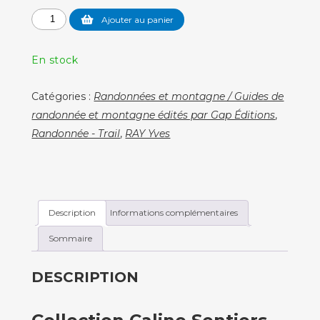
quantité
Ajouter au panier
de
Randonner
En stock
en
Chartreuse
Catégories :
Randonnées et montagne / Guides de
-
randonnée et montagne édités par Gap Éditions
,
3ème
Randonnée - Trail
,
RAY Yves
édition
Description
Informations complémentaires
Sommaire
DESCRIPTION