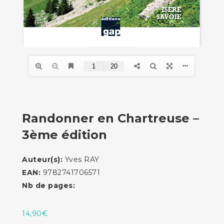
Randonner en Chartreuse –
3ème édition
Auteur(s):
Yves RAY
EAN:
9782741706571
Nb de pages:
14,90
€