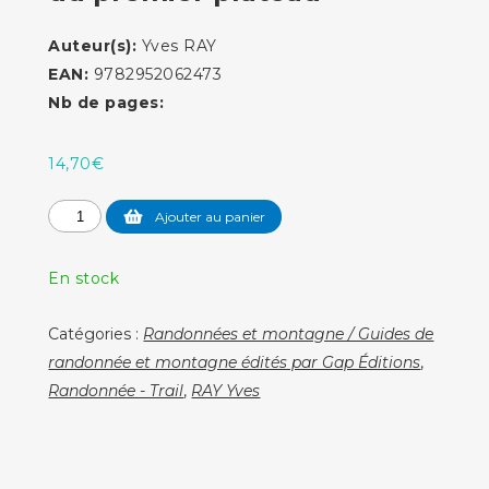
Auteur(s):
Yves RAY
EAN:
9782952062473
Nb de pages:
14,70
€
quantité
Ajouter au panier
de
Sentiers
En stock
du
Revermont
Catégories :
Randonnées et montagne / Guides de
et
randonnée et montagne édités par Gap Éditions
,
du
Randonnée - Trail
,
RAY Yves
premier
plateau