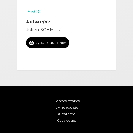
15,50
€
Auteur(s):
Julien SCHMITZ
Ajouter au panier
Bonnes affaires
Livres épuisés
A paraître
Catalogues