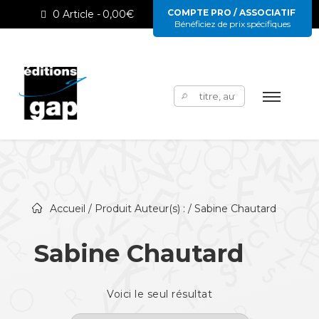
COMPTE PRO / ASSOCIATIF
0 Article
0,00€
Bénéficiez de prix spécifiques
Rechercher :
Accueil
/ Produit Auteur(s) : / Sabine Chautard
Sabine Chautard
Voici le seul résultat