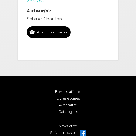
25,00
€
Auteur(s):
Sabine Chautard
Ajouter au panier
Bonnes affaires
Livres épuisés
A paraître
Catalogues
Newsletter
Suivez-nous sur