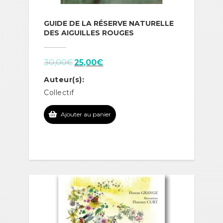
GUIDE DE LA RÉSERVE NATURELLE
DES AIGUILLES ROUGES
Le
Le
30,00
€
25,00
€
prix
prix
Auteur(s):
initial
actuel
Collectif
était :
est :
30,00€.
25,00€.
Ajouter au panier