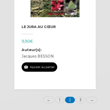
LE JURA AU CŒUR
9,90
€
Auteur(s):
Jacques BESSON
Ajouter au panier
←
1
2
3
→