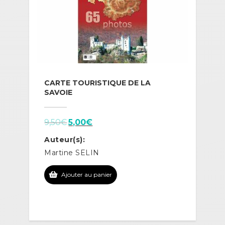
CARTE TOURISTIQUE DE LA
SAVOIE
Le
Le
9,50
€
5,00
€
prix
prix
Auteur(s):
initial
actuel
Martine SELIN
était :
est :
9,50€.
5,00€.
Ajouter au panier