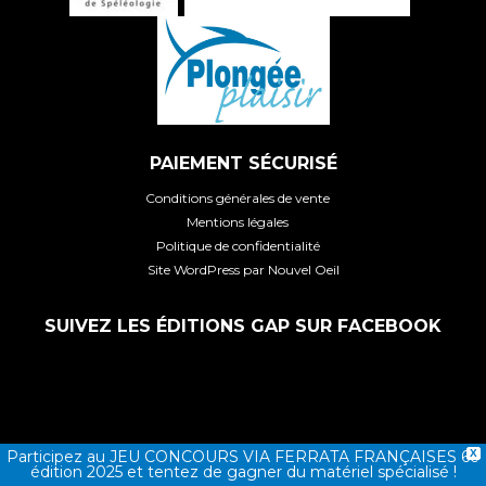
PAIEMENT SÉCURISÉ
Conditions générales de vente
Mentions légales
Politique de confidentialité
Site WordPress par Nouvel Oeil
SUIVEZ LES ÉDITIONS GAP SUR FACEBOOK
Participez au JEU CONCOURS VIA FERRATA FRANÇAISES 6e
X
édition 2025 et tentez de gagner du matériel spécialisé !