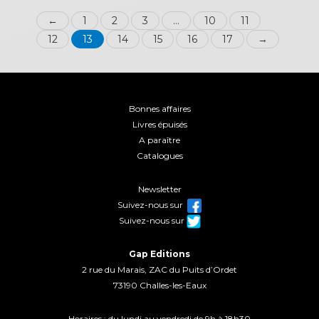
←
1
2
3
…
10
11
12
13
14
15
16
17
→
Bonnes affaires
Livres épuisés
A paraître
Catalogues
Newsletter
Suivez-nous sur
Suivez-nous sur
Gap Editions
2 rue du Marais, ZAC du Puits d’Ordet
73190 Challes-les-Eaux
Horaires : du lundi au vendredi de 9h à 18h30