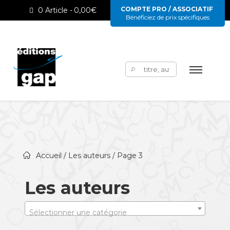
COMPTE PRO / ASSOCIATIF
0 Article
0,00€
Bénéficiez de prix spécifiques
Rechercher :
Accueil
/
Les auteurs
/ Page 3
Les auteurs
Sélectionner une catégorie