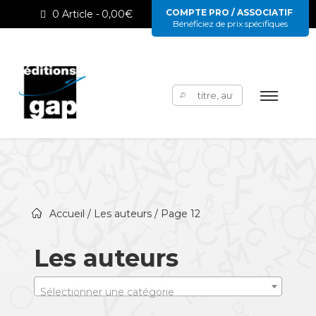
COMPTE PRO / ASSOCIATIF
0 Article
0,00€
Bénéficiez de prix spécifiques
Rechercher :
Accueil
/
Les auteurs
/ Page 12
Les auteurs
Sélectionner une catégorie